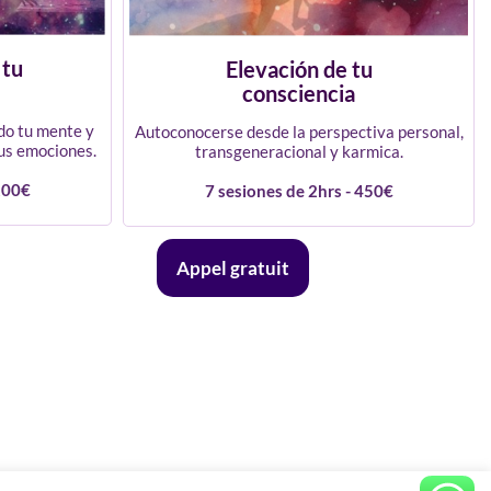
 tu
Elevación de tu
consciencia
ndo tu mente y
Autoconocerse desde la perspectiva personal,
us emociones.
transgeneracional y karmica.
200€
7 sesiones de 2hrs - 450€
Appel gratuit