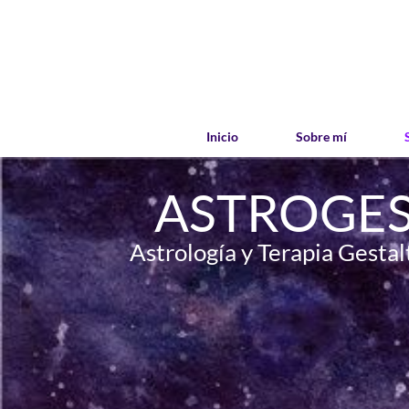
Saltar
al
contenido
Inicio
Sobre mí
ASTROGES
Astrología y Terapia Gestal