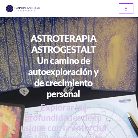
Saltar
al
contenido
ASTROTERAPIA
ASTROGESTALT
Un camino de
autoexploración y
de crecimiento
personal
Explorar las
profundidades de tu
psique con la antorcha
de la Astrología para