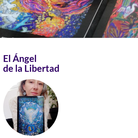
El Ángel
de la Libertad