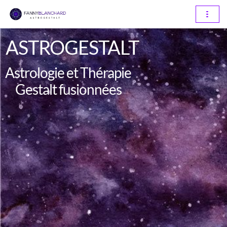
Aller
au
ASTROGESTALT
contenu
Astrologie et Thérapie
Gestalt fusionnées